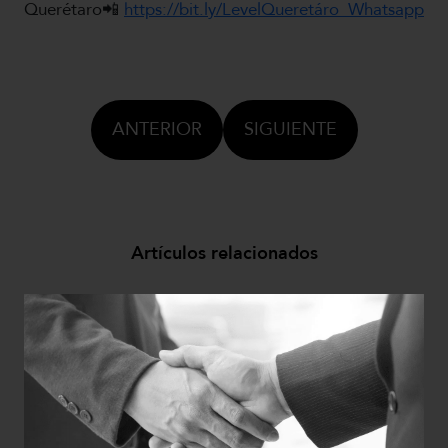
Querétaro
📲
https://bit.ly/LevelQueretáro_Whatsapp
ANTERIOR
SIGUIENTE
Artículos relacionados