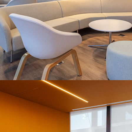
Ofrecemos espacios diseñados para diversos
perfiles laborales y para promover el networking.
2
Torres con 15 niveles cada una
2
+1,400 m
de amenidades + plaza comercial