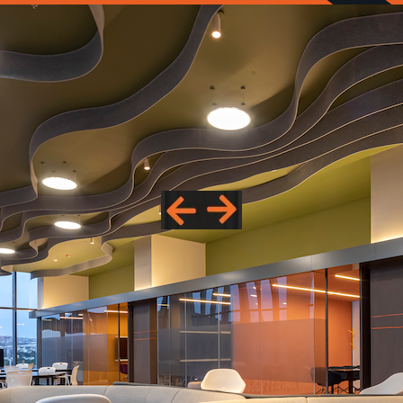
ÚNETE A UN
»CENTRO
DE NEGOCIOS
DE
PRIMER NIVEL EN
JURICA, QRO«