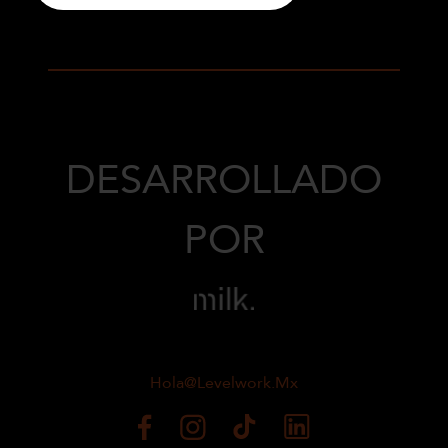
DESARROLLADO
POR
Hola@levelwork.mx